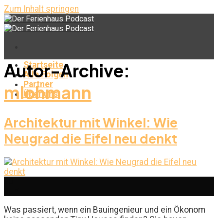
Zum Inhalt springen
Autor-Archive:
Startseite
Alle Folgen
Partner
mlohmann
Über uns
Architektur mit Winkel: Wie
Neugrad die Eifel neu denkt
20
Juni
Was passiert, wenn ein Bauingenieur und ein Ökonom