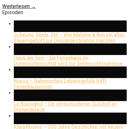
Weiterlesen
→
Episoden
22
Mai
Scheune, Seele, Stil – Wie Melanie & Ron ein altes
Bauerngehöft zur Designdestination machten
17
Apr.
Haus am See – Ein Ferienhaus im
Dornröschenschlaf wird zur Sehnsuchtsadresse
03
Apr.
Rosso – Italienisches Lebensgefühl trifft
Ferienhausvision
13
März
Le Rossignol – Ein verwunschener Gutshof im
Dreiländereck
27
Feb.
Klara Rooms – 300 Jahre Geschichte, mit neuem